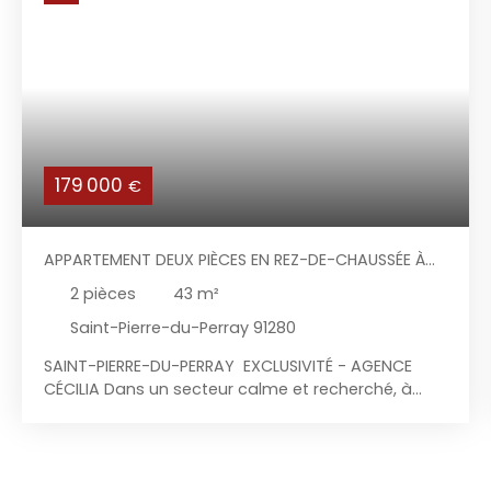
179 000
€
APPARTEMENT DEUX PIÈCES EN REZ-DE-CHAUSSÉE À
SAINT-PIERRE-DU-PERRAY
2
pièces
43
m²
Saint-Pierre-du-Perray 91280
SAINT-PIERRE-DU-PERRAY EXCLUSIVITÉ - AGENCE
CÉCILIA Dans un secteur calme et recherché, à
proximité de toutes commodités, l’agence Cécilia
vous propose en Exclusivité ce charmant
appartement deux pièces en rez-de-chaussée
dans une résidence sécurisée de 2018 Kaufman &