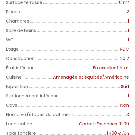
Surface terrasse
6
m²
Pièces
2
Chambres
1
Salle de bains
1
WC
1
Étage
RDC
Construction
2012
État intérieur
En excellent état
Cuisine
Aménagée et équipée/Américaine
Exposition
Sud
Stationnement intérieur
1
Cave
Non
Nombre d'étages du bâtiment
3
Localisation
Corbeil-Essonnes 91100
Taxe foncière
1 400
€ /an