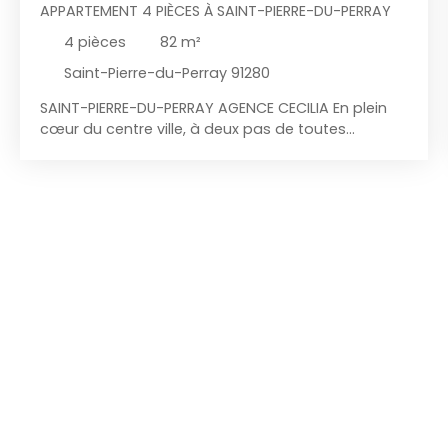
APPARTEMENT 4 PIÈCES À SAINT-PIERRE-DU-PERRAY
4
pièces
82
m²
Saint-Pierre-du-Perray 91280
SAINT-PIERRE-DU-PERRAY AGENCE CECILIA En plein
cœur du centre ville, à deux pas de toutes
commodités, l'agence Cécilia vous propose cette
appartement de quatre pièces au troisième et
dernier étage sans ascenseur, actuellement loué,
comprenant; Entrée, cuisine aménagée et équipée
ouverte sur un séjour, coin nuit desservant trois
chambres dont deux avec placards intégrés, salle
d’eau, W. C indépendant ; L'appartement dispose
d'un box en sous-sol sécurisée. Prestations
: ouvertures en PVC double vitrage, volets roulants
manuels, interphone, chauffage gaz individuelle.
Nombre total de lots : 85 lots. Charges
prévisionnelles annuelles : 1 560Euros. Loi Carrez :
82. 01 m² Aucune procédure en cours. DPE : D.