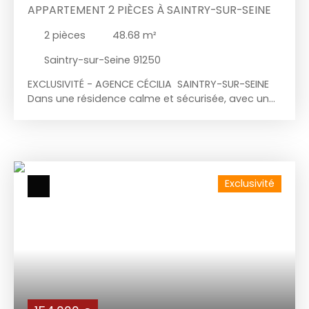
APPARTEMENT 2 PIÈCES À SAINTRY-SUR-SEINE
2
pièces
48.68
m²
Saintry-sur-Seine 91250
EXCLUSIVITÉ - AGENCE CÉCILIA SAINTRY-SUR-SEINE
Dans une résidence calme et sécurisée, avec un
parc privatif et arboré à proximité de toutes
commodités, l’agence Cécilia vous propose en
Exclusivité ce bel appartement de 2 pièces au
troisième étage avec ascenseur, comprenant :
Entrée avec placard de rangement, cuisine
Exclusivité
aménagée et équipée ouverte sur un séjour
lumineux donnant à un balcon exposé OUEST, une
chambre avec placard de rangement, une salle
de bains, W,C indépendant. L'appartement
dispose d'une place de stationnement extérieur
ainsi qu’un box de 18m² au sous-sol sécurisé.
Prestations : ouvertures en PVC double vitrage,
volets roulants manuels, fibre optique, interphone.
Loi Carrez : 48. 68 m2 Pas de procédure en cours.