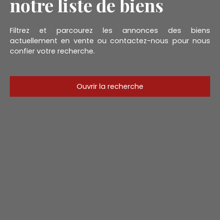
notre liste de biens
Filtrez et parcourez les annonces des biens
actuellement en vente ou contactez-nous pour nous
confier votre recherche.
Ouvrir la recherche
Type d'offre
Vente
Type de bien
Stationnement
Localisation
Saint-Germain-lès-Corbeil (91250)
Budget max (€)