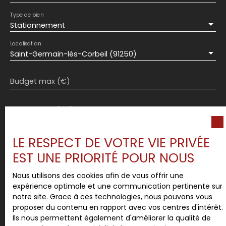
Type de bien
Stationnement
Localisation
Saint-Germain-lès-Corbeil (91250)
Budget max (€)
Surface min (m²)
J'accepte le traitement de mes données
LE RESPECT DE VOTRE VIE PRIVÉE
personnelles conformément au RGPD. Si vous ne
EST UNE PRIORITÉ POUR NOUS
souhaitez pas faire l'objet de prospection
commerciale par voie téléphonique, vous pouvez
Nous utilisons des cookies afin de vous offrir une
vous inscrire gratuitement sur la liste d'opposition
expérience optimale et une communication pertinente sur
au démarchage téléphonique, prévu par l'article
notre site. Grace à ces technologies, nous pouvons vous
L223-1 du code de la consommation, sur le site
proposer du contenu en rapport avec vos centres d'intérêt.
Internet www.bloctel.gouv.fr ou par courrier
Ils nous permettent également d'améliorer la qualité de
adressé à :