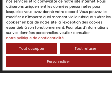
nos services et la convivialité de notre site internet. Nous
utiliserons uniquement les données personnelles pour
Société Worldline, Service Bloctel, CS 61311, 41013
lesquelles vous avez donné votre accord. Vous pouvez les
BLOIS CEDEX.
modifier à n'importe quel moment via la rubrique ″Gérer les
cookies″ en bas de notre site, à l'exception des cookies
Pour en savoir plus sur le traitement de vos
essentiels à son fonctionnement. Pour plus d'informations
données personnelles, veuillez consulter notre
sur vos données personnelles, veuillez consulter
politique de confidentialité
.
notre politique de confidentialité
.
Tout accepter
Tout refuser
Recevoir des annonces
Personnaliser
JE RECHERCHE UN BIEN