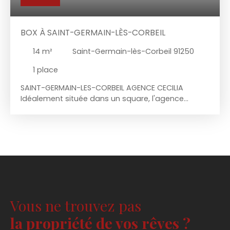
BOX À SAINT-GERMAIN-LÈS-CORBEIL
14
m²
Saint-Germain-lès-Corbeil 91250
1
place
SAINT-GERMAIN-LES-CORBEIL AGENCE CECILIA
Idéalement située dans un square, l'agence
Cécilia vous propose ce box d'une superficie de
plus de 14 m² (5. 25x2. 74) avec espace de
stockage au-dessus. La porte de garage est
motorisée. Hauteur de la porte : 1,85m Largeur de
la porte : 2,48m A visiter sans tarder ! Rare sur le
secteur !
Vous ne trouvez pas
la propriété de vos rêves ?