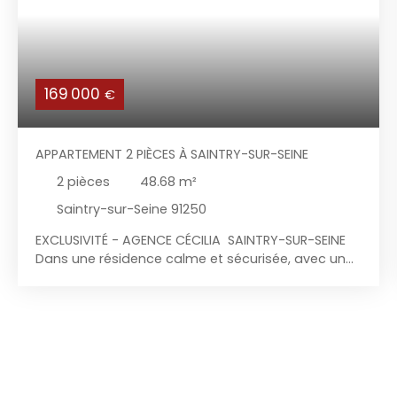
169 000
€
APPARTEMENT 2 PIÈCES À SAINTRY-SUR-SEINE
2
pièces
48.68
m²
Saintry-sur-Seine 91250
EXCLUSIVITÉ - AGENCE CÉCILIA SAINTRY-SUR-SEINE
Dans une résidence calme et sécurisée, avec un
parc privatif et arboré à proximité de toutes
commodités, l’agence Cécilia vous propose en
Exclusivité ce bel appartement de 2 pièces au
troisième étage avec ascenseur, comprenant :
Entrée avec placard de rangement, cuisine
aménagée et équipée ouverte sur un séjour
lumineux donnant à un balcon exposé OUEST, une