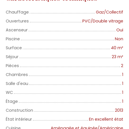
Chauffage
Gaz/Collectif
Ouvertures
PVC/Double vitrage
Ascenseur
Oui
Piscine
Non
Surface
40
m²
Séjour
23
m²
Pièces
2
Chambres
1
Salle d'eau
1
WC
1
Étage
1
Construction
2013
État intérieur
En excellent état
Cuisine
Aménagée et équipée/Américaine