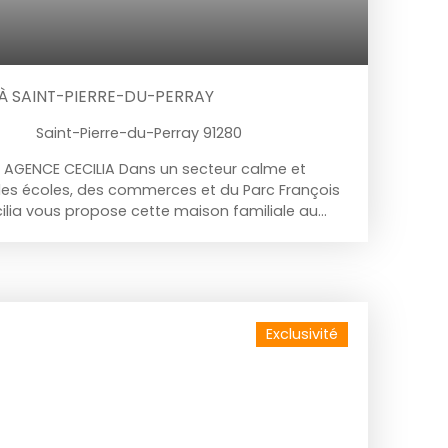
 À SAINT-PIERRE-DU-PERRAY
Saint-Pierre-du-Perray 91280
 AGENCE CECILIA Dans un secteur calme et
des écoles, des commerces et du Parc François
cilia vous propose cette maison familiale au
omprenant : Au rez-de-chaussée : entrée avec
 cuisine aménagée et équipée indépendante,
 avec poêle à bois donnant accès à la terrasse
parentale avec salle d'eau, W. C indépendant
tage : vaste mezzanine pouvant faire office de
Exclusivité
esservant une suite parentale avec rangements
ambres avec placards intégrés, salle de bains
 W. C indépendant ; La maison dispose d'un
rte motorisée et espace de stockage au-
vertures en PVC double vitrage, volets roulants
ts battants en aluminium, chaudière à