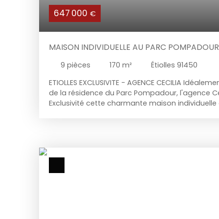
647 000
€
MAISON INDIVIDUELLE AU PARC POMPADOUR 
9
pièces
170
m²
Étiolles 91450
ETIOLLES EXCLUSIVITE - AGENCE CECILIA Idéalemen
de la résidence du Parc Pompadour, l'agence C
Exclusivité cette charmante maison individuelle
piscine chauffée, comprenant : Au-rez-de-cha
placard de rangement, cuisine aménagée et é
(possibilité de l'ouvrir sur la pièce de vie) don
et au garage double, séjour triple traversant a
donnant accès à la terrasse et au jardin, une s
dressing et salle d’eau avec douche et baignoi
l’étage : palier desservant trois chambres avec
chambre donnant accès aux combles aménagés e
d’eau, W. C indépendant et un bureau (pouvant 
chambre) dont l’accès se fait par l’escalier du 
dispose d’une piscine chauffée (3,5x7) ainsi qu’