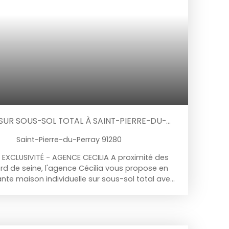
ore banne électrique, abri bois, fibre optique,
 deux véhicules à l'extérieur. Ce bien est édifié
 exposé SUD sans aucun vis-à-vis. DPE : C.
 SUR SOUS-SOL TOTAL À SAINT-PIERRE-DU-
Saint-Pierre-du-Perray 91280
EXCLUSIVITÉ - AGENCE CECILIA A proximité des
ord de seine, l'agence Cécilia vous propose en
ante maison individuelle sur sous-sol total avec
t : Au rez-de-chaussée : entrée, cuisine
natoire, séjour double traversant avec poêle à
à deux terrasses (une à l'EST et l'autre à
. C indépendant, accès sous-sol ; A l'étage :