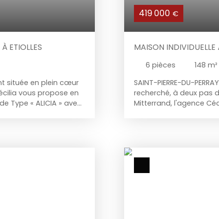
419 000
€
À ETIOLLES
MAISON INDIVIDUELLE
6
pièces
148
m²
t située en plein cœur
SAINT-PIERRE-DU-PERRAY
écilia vous propose en
recherché, à deux pas 
 de Type « ALICIA » avec
Mitterrand, l'agence Cé
ussée : entrée avec
goût du jour de 2010, c
quipée indépendante
placard de rangement,
nant accès à la buanderie
séjour de plus de 48 m²
vec cheminée insert
et au jardin, une suite 
uite parentale avec
avec lave-mains ; A l'é
re, W. C indépendant ; A
bureau/salle de jeux d
 placards intégrés, une
et salle d'eau, deux ch
n salle de jeux, salle
avec espace buanderie,
faire office de
garage double avec po
salon. La maison
dessus. Prestations : ou
un abri en dur faisant
manuels à l'étage, vole