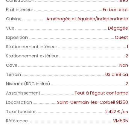
Construction
1995
État intérieur
En bon état
Cuisine
Aménagée et équipée/Indépendante
Vue
Dégagée
Exposition
Ouest
Stationnement intérieur
1
Stationnement extérieur
2
Cave
Non
Terrain
03 a 88 ca
Niveaux (RDC inclus)
2
Assainissement
Tout à l'égout conforme
Localisation
Saint-Germain-lès-Corbeil 91250
Taxe foncière
2 422
€ /an
Référence
VM535