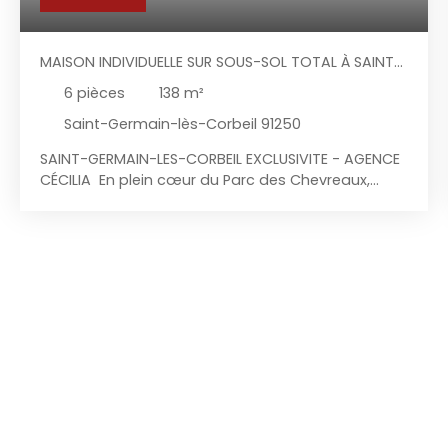
MAISON INDIVIDUELLE SUR SOUS-SOL TOTAL À SAINT-
GERMAIN-LÈS-CORBEIL
6
pièces
138
m²
Saint-Germain-lès-Corbeil 91250
SAINT-GERMAIN-LES-CORBEIL EXCLUSIVITE - AGENCE
CÉCILIA En plein cœur du Parc des Chevreaux,
secteur calme et recherché, à deux pas des
commerces et des transports, l'agence Cécilia
vous propose en exclusivité cette maison
individuelle sur sous-sol total avec un terrain
totalement clos, comprenant : Au-rez-de-
chaussée: entrée cathédrale avec placard de
rangement, cuisine aménagée et équipée
indépendante (possibilité de l'ouvrir sur la pièce
de vie), séjour double traversant avec cheminée
insert, coin nuit desservant une chambre, W. C
indépendant. A l'étage : vaste palier desservant
deux chambres, salle de bains, W. C indépendant,