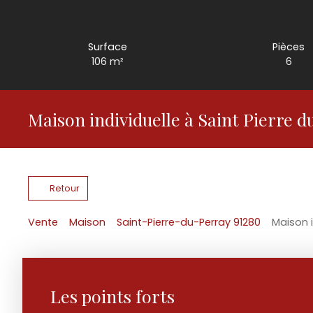
Surface
Pièces
106
m²
6
Maison individuelle à Saint Pierre d
Retour
Vente
Maison
Saint-Pierre-du-Perray 91280
Maison i
Les points forts