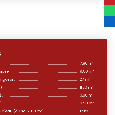
s
7.80 m²
uipée
9.50 m²
ongueur
27 m²
²)
11.30 m²
)
9.80 m²
)
9.50 m²
e d'eau (au sol 20.10 m²)
17 m²