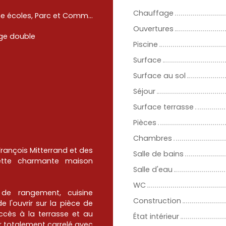
Chauffage
Proche écoles, Parc et Commerces
Ouvertures
ge double
Piscine
Surface
Surface au sol
Séjour
Surface terrasse
Pièces
Chambres
rançois Mitterrand et des
Salle de bains
ette charmante maison
Salle d'eau
WC
de rangement, cuisine
Construction
l'ouvrir sur la pièce de
ccès à la terrasse et au
État intérieur
r totalement carrelé avec