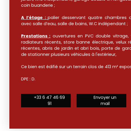
coin buanderie ;
A l’étage :
palier desservant quatre chambres d
avec salle d’eau, salle de bains, W.C indépendant ;
Prestations :
ouvertures en PVC double vitrage, 
radiateurs récents, store banne électrique, velux r
récentes, abris de jardin et abri bois, porte de gar
de stationner plusieurs véhicules à l'extérieur,
Ce bien est édifié sur un terrain clos de 413 m² expo
DPE : D.
+33 6 47 46 69
Envoyer un
91
mail