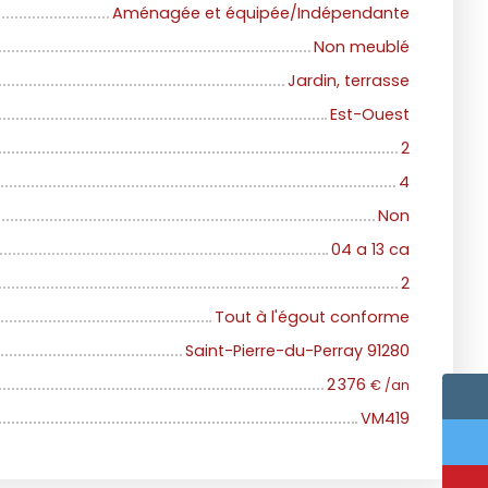
Aménagée et équipée/Indépendante
Non meublé
Jardin, terrasse
Est-Ouest
2
4
Non
04 a 13 ca
2
Tout à l'égout conforme
Saint-Pierre-du-Perray 91280
2 376
€ /an
VM419