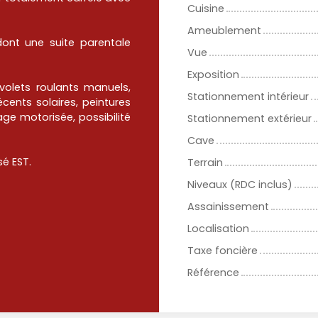
Cuisine
Ameublement
ont une suite parentale
Vue
Exposition
volets roulants manuels,
Stationnement intérieur
écents solaires, peintures
age motorisée, possibilité
Stationnement extérieur
Cave
sé EST.
Terrain
Niveaux (RDC inclus)
Assainissement
Localisation
Taxe foncière
Référence