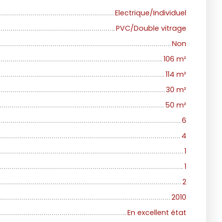
Electrique/Individuel
PVC/Double vitrage
Non
106
m²
114
m²
30
m²
50
m²
6
4
1
1
2
2010
En excellent état