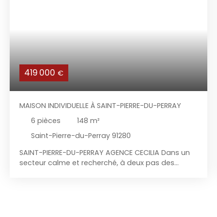
419 000
€
MAISON INDIVIDUELLE À SAINT-PIERRE-DU-PERRAY
6
pièces
148
m²
Saint-Pierre-du-Perray 91280
SAINT-PIERRE-DU-PERRAY AGENCE CECILIA Dans un
secteur calme et recherché, à deux pas des
écoles, des commerces et du Parc François
Mitterrand, l'agence Cécilia vous propose cette
maison familiale au goût du jour de 2010,
comprenant : Au rez-de-chaussée : entrée avec
placard de rangement, cuisine aménagée et