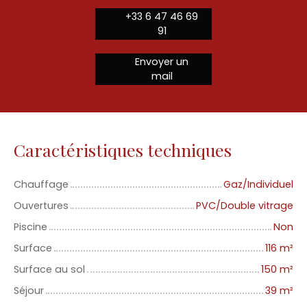
+33 6 47 46 69
91
Envoyer un
mail
Caractéristiques techniques
Chauffage
Gaz/Individuel
Ouvertures
PVC/Double vitrage
Piscine
Non
Surface
116
m²
Surface au sol
150
m²
Séjour
39
m²