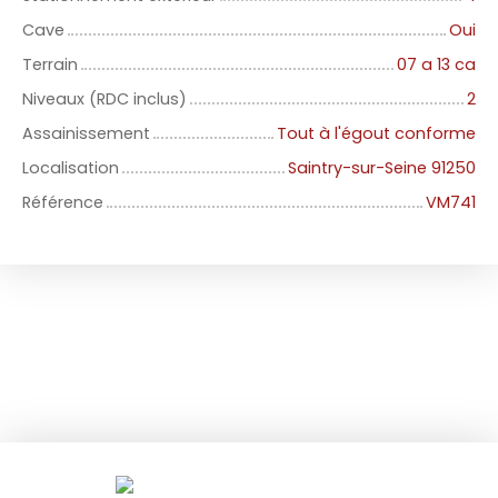
Cave
Oui
Terrain
07 a 13 ca
Niveaux (RDC inclus)
2
Assainissement
Tout à l'égout conforme
Localisation
Saintry-sur-Seine 91250
Référence
VM741