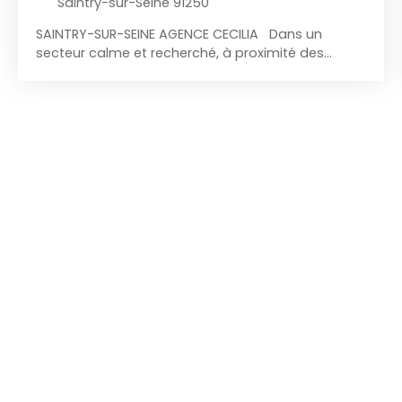
Saintry-sur-Seine 91250
SAINTRY-SUR-SEINE AGENCE CECILIA Dans un
secteur calme et recherché, à proximité des
écoles, l'agence Cécilia vous propose cette
charmante maison mitoyenne d'un côté
actuellement louée (1210€ par mois charges
comprises), comprenant : Au rez-de-chaussée
: cuisine aménagée et équipée donnant accès à
une première terrasse, séjour, une chambre, W. C
indépendant ; A l'étage : palier desservant trois
chambres, salle de bains, W. C indépendant.
Prestations : ouvertures en PVC double vitrage,
deux places de stationnement. Le bien est situé
dans une petite copropriété sécurisée avec
portail motorisé. Loi carrez : 95m² Nombres de lots
: 3. Charges prévisionnelles annuelles : 100€
Aucune procédure en cours. DPE : C