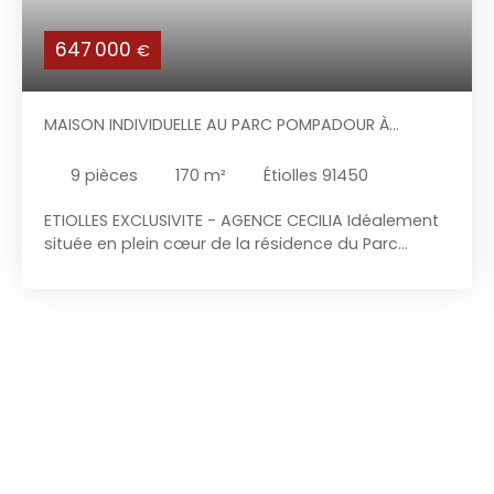
647 000
€
MAISON INDIVIDUELLE AU PARC POMPADOUR À
ETIOLLES
9
pièces
170
m²
Étiolles 91450
ETIOLLES EXCLUSIVITE - AGENCE CECILIA Idéalement
située en plein cœur de la résidence du Parc
Pompadour, l'agence Cécilia vous propose en
Exclusivité cette charmante maison individuelle de
Type « ALICIA » avec piscine chauffée,
comprenant : Au-rez-de-chaussée : entrée avec
placard de rangement, cuisine aménagée et
équipée indépendante (possibilité de l'ouvrir sur la
pièce de vie) donnant accès à la buanderie et au
garage double, séjour triple traversant avec
cheminée insert donnant accès à la terrasse et
au jardin, une suite parentale avec dressing et