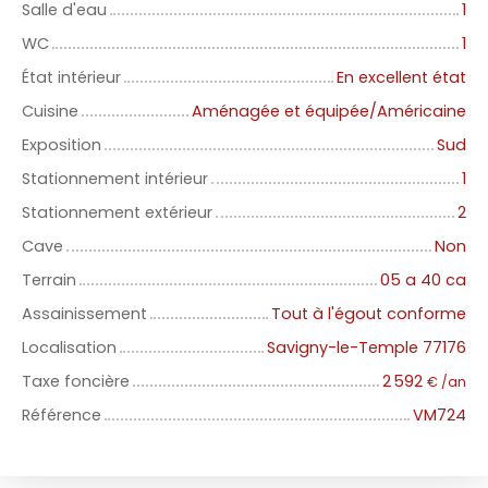
Salle d'eau
1
WC
1
État intérieur
En excellent état
Cuisine
Aménagée et équipée/Américaine
Exposition
Sud
Stationnement intérieur
1
Stationnement extérieur
2
Cave
Non
Terrain
05 a 40 ca
Assainissement
Tout à l'égout conforme
Localisation
Savigny-le-Temple 77176
Taxe foncière
2 592
€ /an
Référence
VM724