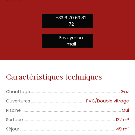
+33 6 70 63 82
72
Envoyer un
mail
Caractéristiques techniques
Chauffage
Gaz
Ouvertures
PVC/Double vitrage
Piscine
Oui
Surface
122
m²
Séjour
49
m²