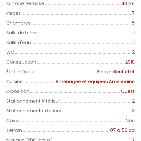
Surface terrasse
40
m²
Pièces
7
Chambres
5
Salle de bains
1
Salle d'eau
1
WC
2
Construction
2018
État intérieur
En excellent état
Cuisine
Aménagée et équipée/Américaine
Exposition
Ouest
Stationnement intérieur
2
Stationnement extérieur
3
Cave
Non
Terrain
07 a 56 ca
Niveaux (RDC inclus)
2