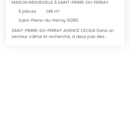
MAISON INDIVIDUELLE À SAINT-PIERRE-DU-PERRAY
6
pièces
148
m²
Saint-Pierre-du-Perray 91280
SAINT-PIERRE-DU-PERRAY AGENCE CECILIA Dans un
secteur calme et recherché, à deux pas des
écoles, des commerces et du Parc François
Mitterrand, l'agence Cécilia vous propose cette
maison familiale au goût du jour de 2010,
comprenant : Au rez-de-chaussée : entrée avec
placard de rangement, cuisine aménagée et
équipée indépendante, séjour de plus de 48 m²
avec poêle à bois donnant accès à la terrasse et
au jardin, une suite parentale avec salle d'eau, W.
C indépendant avec lave-mains ; A l'étage : vaste
mezzanine pouvant faire office de bureau/salle
de jeux desservant une suite parentale avec
rangements et salle d'eau, deux chambres avec
placards intégrés, salle de bains avec espace
buanderie, W. C indépendant ; La maison dispose
d'un garage double avec porte motorisée et