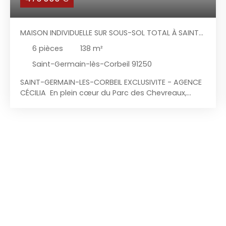
MAISON INDIVIDUELLE SUR SOUS-SOL TOTAL À SAINT-
GERMAIN-LÈS-CORBEIL
6
pièces
138
m²
Saint-Germain-lès-Corbeil 91250
SAINT-GERMAIN-LES-CORBEIL EXCLUSIVITE - AGENCE
CÉCILIA En plein cœur du Parc des Chevreaux,
secteur calme et recherché, à deux pas des
commerces et des transports, l'agence Cécilia
vous propose en exclusivité cette maison
individuelle sur sous-sol total avec un terrain
totalement clos, comprenant : Au-rez-de-
chaussée: entrée cathédrale avec placard de
rangement, cuisine aménagée et équipée
indépendante (possibilité de l'ouvrir sur la pièce
de vie), séjour double traversant avec cheminée
insert, coin nuit desservant une chambre, W. C
indépendant. A l'étage : vaste palier desservant
deux chambres, salle de bains, W. C indépendant,