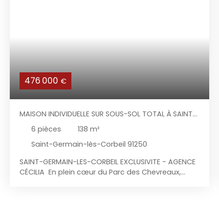
476 000
€
MAISON INDIVIDUELLE SUR SOUS-SOL TOTAL À SAINT-
GERMAIN-LÈS-CORBEIL
6
pièces
138
m²
Saint-Germain-lès-Corbeil 91250
SAINT-GERMAIN-LES-CORBEIL EXCLUSIVITE - AGENCE
CÉCILIA En plein cœur du Parc des Chevreaux,
secteur calme et recherché, à deux pas des
commerces et des transports, l'agence Cécilia
vous propose en exclusivité cette maison
individuelle sur sous-sol total avec un terrain