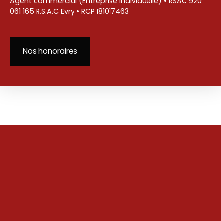
Agent commercial (Entreprise individuelle) • RSAC 920
061 165 R.S.A.C Evry • RCP I81017463
Nos honoraires