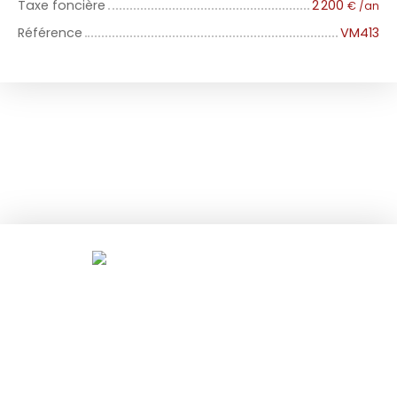
Taxe foncière
2 200
€ /an
Référence
VM413