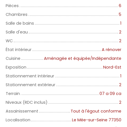
Pièces
6
Chambres
5
Salle de bains
1
Salle d'eau
2
WC
2
État intérieur
A rénover
Cuisine
Aménagée et équipée/Indépendante
Exposition
Nord-Est
Stationnement intérieur
1
Stationnement extérieur
2
Terrain
07 a 09 ca
Niveaux (RDC inclus)
2
Assainissement
Tout à l'égout conforme
Localisation
Le Mée-sur-Seine 77350