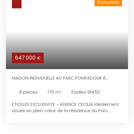
Exclusivité
647 000
€
MAISON INDIVIDUELLE AU PARC POMPADOUR À
ETIOLLES
9
pièces
170
m²
Étiolles 91450
ETIOLLES EXCLUSIVITE - AGENCE CECILIA Idéalement
située en plein cœur de la résidence du Parc
Pompadour, l'agence Cécilia vous propose en
Exclusivité cette charmante maison individuelle de
Type « ALICIA » avec piscine chauffée,