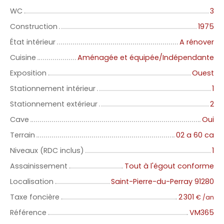
WC
3
Construction
1975
État intérieur
A rénover
Cuisine
Aménagée et équipée/Indépendante
Exposition
Ouest
Stationnement intérieur
1
Stationnement extérieur
2
Cave
Oui
Terrain
02 a 60 ca
Niveaux (RDC inclus)
1
Assainissement
Tout à l'égout conforme
Localisation
Saint-Pierre-du-Perray 91280
Taxe foncière
2 301
€ /an
Référence
VM365