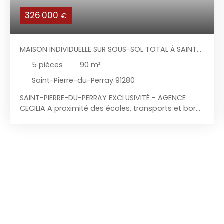
326 000
€
MAISON INDIVIDUELLE SUR SOUS-SOL TOTAL À SAINT-
PIERRE-DU-PERRAY
5
pièces
90
m²
Saint-Pierre-du-Perray 91280
SAINT-PIERRE-DU-PERRAY EXCLUSIVITÉ - AGENCE
CECILIA A proximité des écoles, transports et bord
de seine, l'agence Cécilia vous propose en
Exclusivité cette charmante maison individuelle
sur sous-sol total avec vue dégagée,
comprenant : Au rez-de-chaussée : entrée, cuisine
aménagée et équipée dinatoire, séjour double
traversant avec poêle à granulés donnant accès
à deux terrasses (une à l'EST et l'autre à l'OUEST)
et au jardin, W. C indépendant, accès sous-sol ; A
l'étage : palier desservant trois chambres toutes
équipées de placard de rangements, salle d'eau