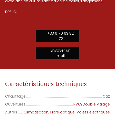
avec abri en dur faisant office de cellier/rangement.
DPE :C.
+33 6 70 63 82
72
Envoyer un
mail
Caractéristiques techniques
Chauffage
Gaz
Ouvertures
PVC/Double vitrage
Autres
Climatisation, Fibre optique, Volets électriques