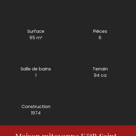
Surface
Pièces
95
m²
6
Salle de bains
Terrain
1
94 ca
Construction
1974
Maison mitoyenne K&B Saint-