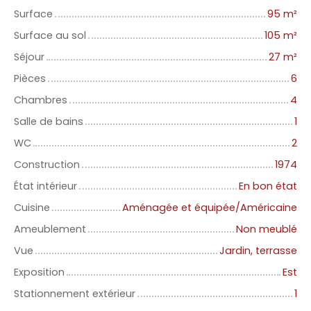
Surface
95
m²
Surface au sol
105
m²
Séjour
27
m²
Pièces
6
Chambres
4
Salle de bains
1
WC
2
Construction
1974
État intérieur
En bon état
Cuisine
Aménagée et équipée/Américaine
Ameublement
Non meublé
Vue
Jardin, terrasse
Exposition
Est
Stationnement extérieur
1