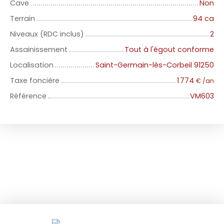
Cave
Non
Terrain
94 ca
Niveaux (RDC inclus)
2
Assainissement
Tout à l'égout conforme
Localisation
Saint-Germain-lès-Corbeil 91250
Taxe foncière
1 774
€ /an
Référence
VM603