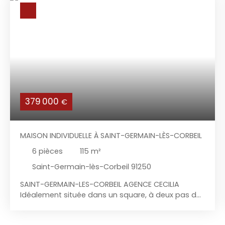
379 000
€
MAISON INDIVIDUELLE À SAINT-GERMAIN-LÈS-CORBEIL
6
pièces
115
m²
Saint-Germain-lès-Corbeil 91250
SAINT-GERMAIN-LES-CORBEIL AGENCE CECILIA
Idéalement située dans un square, à deux pas des
écoles et des commerces, l'agence Cécilia vous
propose cette charmante maison individuelle de