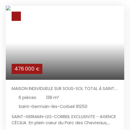
476 000
€
MAISON INDIVIDUELLE SUR SOUS-SOL TOTAL À SAINT-
GERMAIN-LÈS-CORBEIL
6
pièces
138
m²
Saint-Germain-lès-Corbeil 91250
SAINT-GERMAIN-LES-CORBEIL EXCLUSIVITE - AGENCE
CÉCILIA En plein cœur du Parc des Chevreaux,
secteur calme et recherché, à deux pas des