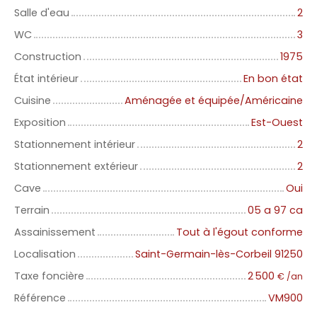
Salle d'eau
2
WC
3
Construction
1975
État intérieur
En bon état
Cuisine
Aménagée et équipée/Américaine
Exposition
Est-Ouest
Stationnement intérieur
2
Stationnement extérieur
2
Cave
Oui
Terrain
05 a 97 ca
Assainissement
Tout à l'égout conforme
Localisation
Saint-Germain-lès-Corbeil 91250
Taxe foncière
2 500
€ /an
Référence
VM900