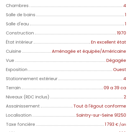
Chambres
4
Salle de bains
1
Salle d'eau
1
Construction
1970
État intérieur
En excellent état
Cuisine
Aménagée et équipée/Américaine
Vue
Dégagée
Exposition
Ouest
Stationnement extérieur
4
Terrain
09 a 39 ca
Niveaux (RDC inclus)
2
Assainissement
Tout à l'égout conforme
Localisation
Saintry-sur-Seine 91250
Taxe foncière
1 793
€ /an